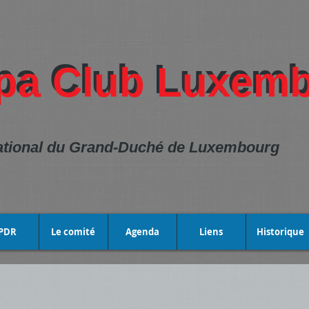
pa Club Luxem
pa Club Luxembo
national du Grand-Duché de Luxembourg
PDR
Le comité
Agenda
Liens
Historique