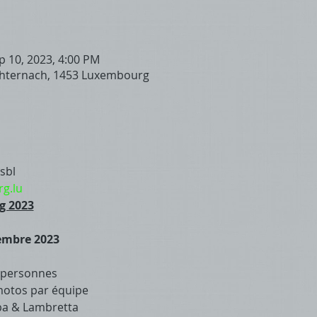
p 10, 2023, 4:00 PM
chternach, 1453 Luxembourg
sbl
g.lu
g 2023
embre 2023
0 personnes
motos par équipe
a & Lambretta