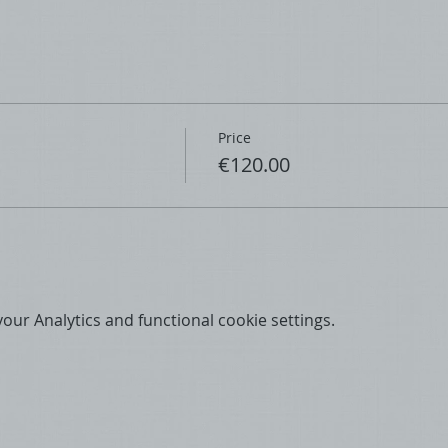
 / personne
its de participation - Road book
 2023 »
Price
xembourg »
€120.00
 - Trophées pour podium
apes – longueur totale = 555 km
.09. àpd. 16:00 heures et/ou 09.09. àpd. de 07:30
l
ur Analytics and functional cookie settings.
Rte d'Echternach
uxembourg
sbl
g.lu