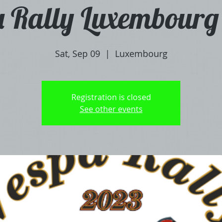
a Rally Luxembourg
Sat, Sep 09
  |  
Luxembourg
Registration is closed
See other events