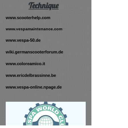
Technique
www.scooterhelp.com
www.vespamaintenance.com
www.vespa-50.de
wiki.germanscooterforum.de
www.coloreamico.it
www.ericdelbrassinne.be
www.vespa-online.npage.de