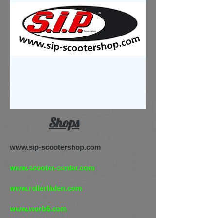
Shops
www.sip-scootershop.com
www.scooter-center.com
www.rollerladen.com
www.worb5.com