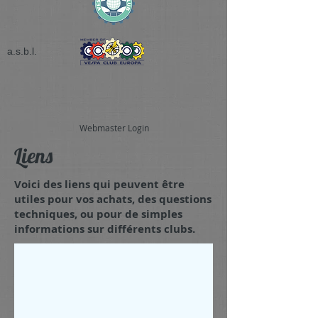
a.s.b.l.
Webmaster Login
Liens
Voici des liens qui peuvent être
utiles pour vos achats, des questions
techniques, ou pour de simples
informations sur différents clubs.