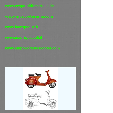
www.vespa-oldtimerteile.de
www.myscooterama.com
www.lavespadue.it
www.mauropascoli.it
www.emporiodelloscooter.com